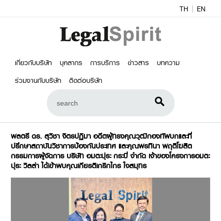
TH
EN
เกี่ยวกับบริษัท
บุคลากร
การบริการ
ข่าวสาร
บทความ
ร่วมงานกับบริษัท
ติดต่อบริษัท
พลตรี ดร. สุวิชา จิตรปฏิมา อดีตผู้ทรงคุณวุฒิกองทัพบกและที่
ปรึกษาสถาบันวิชาการป้องกันประเทศ และคุณพรทินา พฤติโฆสิต
กรรมการผู้จัดการ บริษัท อมตะปุระ กระบี่ จำกัด เจ้าของโครงการอมตะ
ปุระ วิลล่า ได้เข้าพบคุณเกียรติเกริกไกร ใจสมุทร